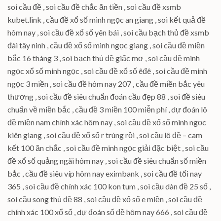
soi cầu đề , soi cầu đề chắc ăn tiền , soi cầu đề xsmb
kubet.link , cầu đề xổ số minh ngọc an giang , soi kết quả đề
hôm nay , soi cầu đề xổ số yên bái , soi cầu bạch thủ đề xsmb
đài tây ninh , cầu đề xổ số minh ngọc giang , soi cầu đề miền
bắc 16 tháng 3 , soi bạch thủ đề giấc mơ , soi cầu đề minh
ngọc xổ số minh ngọc , soi cầu đề xổ số êđê , soi cầu đề minh
ngọc 3 miền , soi cầu đề hôm nay 207 , cầu đề miền bắc yêu
thương , soi cầu đề siêu chuẩn đoán cầu đẹp 88 , soi đề siêu
chuẩn về miền bắc , cầu đề 3 miền 100 miễn phí , dự đoán lô
đề miền nam chính xác hôm nay , soi cầu đề xổ số minh ngọc
kiên giang , soi cầu đề xổ số r trúng rồi , soi cầu lô đề – cam
kết 100 ăn chắc , soi cầu đề minh ngọc giải đặc biệt , soi cầu
đề xổ số quảng ngãi hôm nay , soi cầu đề siêu chuẩn số miền
bắc , cầu đề siêu víp hôm nay eximbank , soi cầu đề tối nay
365 , soi cầu đề chính xác 100 kon tum , soi cầu dàn đề 25 số ,
soi cầu song thủ đề 88 , soi cầu đề xổ số e miền , soi cầu đề
chính xác 100 xổ số , dự đoán số đề hôm nay 666 , soi cầu đề