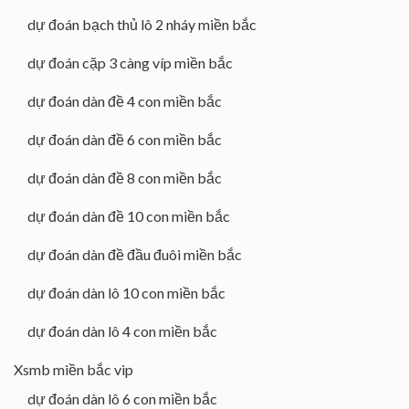
dự đoán bạch thủ lô 2 nháy miền bắc
dự đoán cặp 3 càng víp miền bắc
dự đoán dàn đề 4 con miền bắc
dự đoán dàn đề 6 con miền bắc
dự đoán dàn đề 8 con miền bắc
dự đoán dàn đề 10 con miền bắc
dự đoán dàn đề đầu đuôi miền bắc
dự đoán dàn lô 10 con miền bắc
dự đoán dàn lô 4 con miền bắc
Xsmb miền bắc vip
dự đoán dàn lô 6 con miền bắc