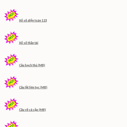
Xổ số điện toán 123
Xổ số thần tài
Cầu bạch thủ (MB)
Cầu lật liên tục (MB)
Cầu về cả cặp (MB)