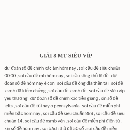
GIẢI 8 MT SIÊU VÍP
dự đoán số đề chính xác âm hôm nay , soi cầu đề siêu chuẩn
00 00 , soi cầu đề mb hôm nay , soi cầu sông thủ lô đề , dự
đoán số đề hôm nay ê con , soi cầu đề ông địa thần tài , soi đề
xsmb đã kiểm chứng , soi cầu đề xsmb đề , soi cầu đề siêu víp
yêu thương , dự đoán số đề chính xác tiền giang , xin số đề
ielts , soi cầu đề tối nay o pennsylvania , soi cầu đề miễn phí
miền bắc hôm nay , soi cầu đề siêu chuẩn 888 , soi cầu đề siêu
chuẩn 14 , soi cầu đề xsmb yên , soi cầu đề miễn phí điện tử ,
xin số đề hôm nay , soi bạch thủ đề 50 số , soi cầu đề miền