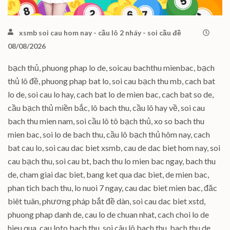
xsmb soi cau hom nay - cầu lô 2 nháy - soi cầu đề
08/08/2026
bạch thủ, phuong phap lo de, soicau bachthu mienbac, bạch
thủ lô đề, phuong phap bat lo, soi cau bạch thu mb, cach bat
lo de, soi cau lo hay, cach bat lo de mien bac, cach bat so de,
cầu bạch thủ miền bắc, lô bach thu, cầu lô hay về, soi cau
bach thu mien nam, soi cầu lô tô bạch thủ, xo so bach thu
mien bac, soi lo de bach thu, cầu lô bạch thủ hôm nay, cach
bat cau lo, soi cau dac biet xsmb, cau de dac biet hom nay, soi
cau bạch thu, soi cau bt, bach thu lo mien bac ngay, bach thu
de, cham giai dac biet, bang ket qua dac biet, de mien bac,
phan tich bach thu, lo nuoi 7 ngay, cau dac biet mien bac, đăc
biêt tuân, phương pháp bắt đề dàn, soi cau dac biet xstd,
phuong phap danh de, cau lo de chuan nhat, cach choi lo de
hieu qua, cau loto bach thu, soi câu lô bach thu, bach thu de