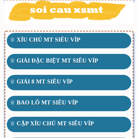
♕
XỈU CHỦ MT SIÊU VÍP
♕
GIẢI ĐẶC BIỆT MT SIÊU VÍP
♕
GIẢI 8 MT SIÊU VÍP
♕
BAO LÔ MT SIÊU VÍP
♕
CẶP XỈU CHỦ MT SIÊU VÍP