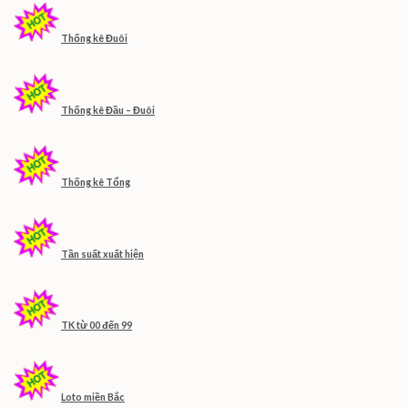
Thống kê Đuôi
Thống kê Đầu – Đuôi
Thống kê Tổng
Tần suất xuất hiện
TK từ 00 đến 99
Loto miền Bắc