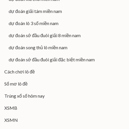
dự đoán giải tám miền nam
dự đoán lô 3 số miền nam
dự đoán sớ đầu đuôi giải 8 miền nam
dự đoán song thủ lô miền nam
dự đoán sớ đầu đuôi giải đặc biệt miền nam
Cách chơi lô đề
Sổ mơ lô đề
Trúng xổ số hôm nay
XSMB
XSMN