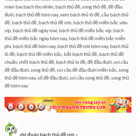
mien bacbạch thu nhiên, bạch thủ đề, song thủ đề, đề đầu
đuôi, bạch thủ đề hôm nay, xem bạch thủ lô đề, cầu bạch thủ
đề, bạch thủ đề, bạch thủ đề mb, bạch thủ đề miền bắc siêu
vip, bạch thủ đề ngày mai, bạch thủ đề miền bắc vip, bạch
thủ đề miền bắc ngày hôm nay, bạch thủ đề miền bắc miễn
phí, bạch thủ đề hôm nay, bạch thủ đề mb hôm nay, bạch thủ
lô đề, bạch thủ đề miền bắc, bắt bạch thủ đề, bạch thủ đề
chuẩn, chốt bạch thủ đề, bạch thủ lo đề, đề đầu đuôi, soi cầu
đề đầu đuôi, song thủ đề, soi cầu đề đầu đuôi miền bắc, song
thủ đề hôm nay, số đề đầu đuôi, soi cầu song thủ đề, song thủ
đề hôm nay
dự đoán bạch thủ đề mb
–