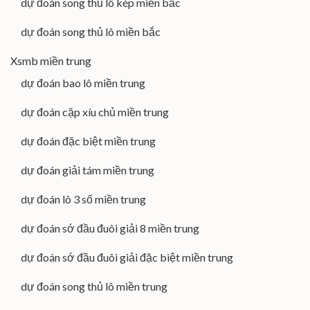
dự đoán song thủ lô kép miền bắc
dự đoán song thủ lô miền bắc
Xsmb miền trung
dự đoán bao lô miền trung
dự đoán cặp xíu chủ miền trung
dự đoán đặc biệt miền trung
dự đoán giải tám miền trung
dự đoán lô 3 số miền trung
dự đoán sớ đầu đuôi giải 8 miền trung
dự đoán sớ đầu đuôi giải đặc biệt miền trung
dự đoán song thủ lô miền trung