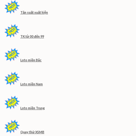
Tần suất xuất hiện
TK từ 00 đến 99
Loto miền Bắc
Loto miền Nam
Loto miền Trung
Quay thử XSMB