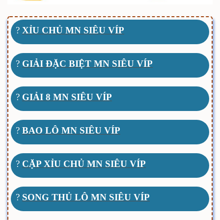
?
XỈU CHỦ MN SIÊU VÍP
?
GIẢI ĐẶC BIỆT MN SIÊU VÍP
?
GIẢI 8 MN SIÊU VÍP
?
BAO LÔ MN SIÊU VÍP
?
CẶP XỈU CHỦ MN SIÊU VÍP
?
SONG THỦ LÔ MN SIÊU VÍP