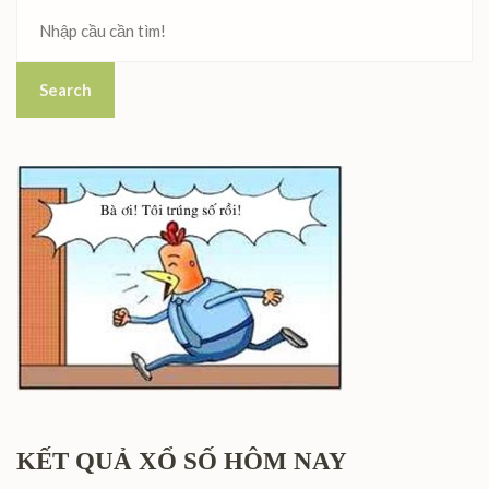
Search
KẾT QUẢ XỔ SỐ HÔM NAY