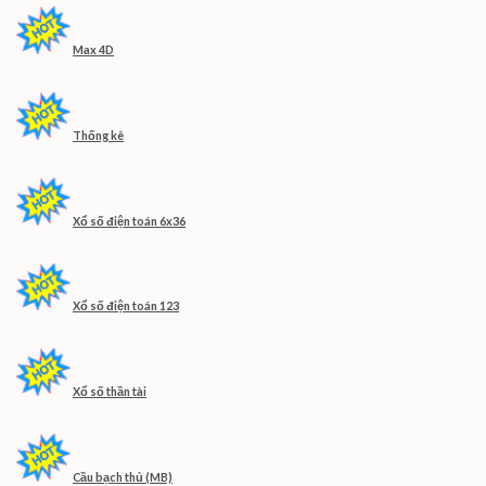
Max 4D
Thống kê
Xổ số điện toán 6x36
Xổ số điện toán 123
Xổ số thần tài
Cầu bạch thủ (MB)