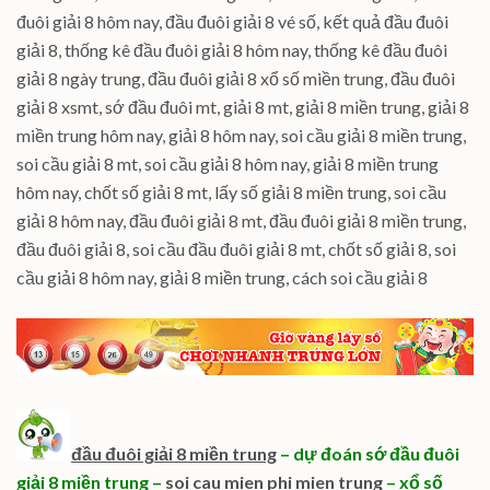
đuôi giải 8 hôm nay, đầu đuôi giải 8 vé số, kết quả đầu đuôi
giải 8, thống kê đầu đuôi giải 8 hôm nay, thống kê đầu đuôi
giải 8 ngày trung, đầu đuôi giải 8 xổ số miền trung, đầu đuôi
giải 8 xsmt, sớ đầu đuôi mt, giải 8 mt, giải 8 miền trung, giải 8
miền trung hôm nay, giải 8 hôm nay, soi cầu giải 8 miền trung,
soi cầu giải 8 mt, soi cầu giải 8 hôm nay, giải 8 miền trung
hôm nay, chốt số giải 8 mt, lấy số giải 8 miền trung, soi cầu
giải 8 hôm nay, đầu đuôi giải 8 mt, đầu đuôi giải 8 miền trung,
đầu đuôi giải 8, soi cầu đầu đuôi giải 8 mt, chốt số giải 8, soi
cầu giải 8 hôm nay, giải 8 miền trung, cách soi cầu giải 8
đầu đuôi giải 8 miền trung
– dự đoán sớ đầu đuôi
giải 8 miền trung –
soi cau mien phi mien trung
– xổ số