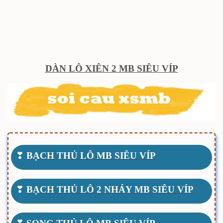
DÀN LÔ XIÊN 2 MB SIÊU VÍP
❣
BẠCH THỦ LÔ MB SIÊU VÍP
❣
BẠCH THỦ LÔ 2 NHÁY MB SIÊU VÍP