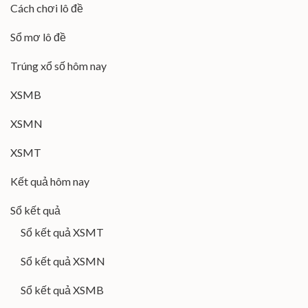
Cách chơi lô đề
Sổ mơ lô đề
Trúng xổ số hôm nay
XSMB
XSMN
XSMT
Kết quả hôm nay
Sổ kết quả
Sổ kết quả XSMT
Sổ kết quả XSMN
Sổ kết quả XSMB