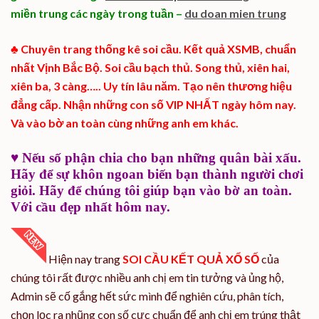
miền trung các ngày trong tuần –
du doan mien trung
♣ Chuyên trang thống kê soi cầu. Kết quả XSMB, chuẩn
nhất Vịnh Bắc Bộ. Soi cầu bạch thủ. Song thủ, xiên hai,
xiên ba, 3 càng….. Uy tín lâu năm. Tạo nên thương hiệu
đẳng cấp. Nhận những con số VIP NHẤT ngày hôm nay.
Và vào bờ an toàn cùng những anh em khác.
♥ Nếu số phận chia cho bạn những quân bài xấu.
Hãy để sự khôn ngoan biến bạn thành người chơi
giỏi. Hãy để chúng tôi giúp bạn vào bờ an toàn.
Với cầu đẹp nhất hôm nay.
Hiện nay trang
SOI CẦU KẾT QUẢ XỔ SỐ
của
chúng tôi rất được nhiều anh chị em tin tưởng và ủng hộ,
Admin sẽ cố gắng hết sức mình để nghiên cứu, phân tích,
chọn lọc ra nhũng con số cực chuẩn để anh chị em trúng thật