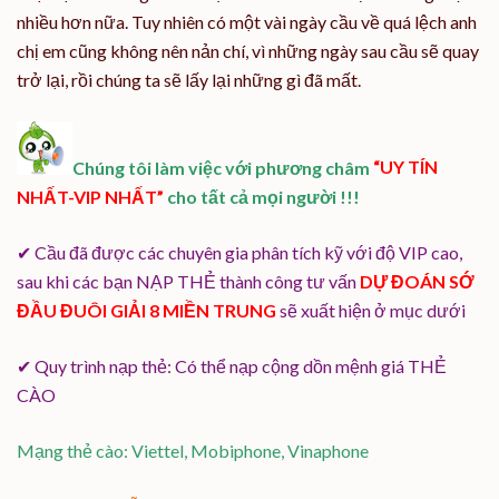
nhiều hơn nữa. Tuy nhiên có một vài ngày cầu về quá lệch anh
chị em cũng không nên nản chí, vì những ngày sau cầu sẽ quay
trở lại, rồi chúng ta sẽ lấy lại những gì đã mất.
Chúng tôi làm việc với phương châm
“
UY TÍN
NHẤT-VIP NHẤT”
cho tất cả mọi người !!!
✔ Cầu đã được các chuyên gia phân tích kỹ với độ VIP cao,
sau khi các bạn NẠP THẺ thành công tư vấn
DỰ ĐOÁN SỚ
ĐẦU ĐUÔI GIẢI 8 MIỀN TRUNG
sẽ xuất hiện ở mục dưới
✔ Quy trình nạp thẻ: Có thể nạp cộng dồn mệnh giá THẺ
CÀO
Mạng thẻ cào: Viettel, Mobiphone, Vinaphone