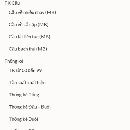
TK Cầu
Cầu về nhiều nháy (MB)
Cầu về cả cặp (MB)
Cầu lật liên tục (MB)
Cầu bạch thủ (MB)
Thống kê
TK từ 00 đến 99
Tần suất xuất hiện
Thống kê Tổng
Thống kê Đầu – Đuôi
Thống kê Đuôi