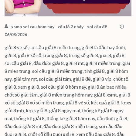
xsmb soi cau hom nay - cầu lô 2 nháy - soi cầu đề
06/08/2026
giải 8 vé số, soi cầu giải 8 miền trung, giải 8 là đầu hay đuôi,
giải 8, giải 8 xổ số, trúng giải 8, trúng số giải 8, giai 8, giải 8,
soi cầu giải 8, đầu đuôi giải 8, giải 8 mt, giải 8 miền trung, giai
8 mien trung, soi cầu giải 8 miền trung, tính giải 8, giải 8 hôm
nay, giải tám mt, soi cầu giái tám, giải 8 đề, giải 8 víp, chốt số
giải 8, xem giải 8, soi cầu giải 8 hôm nay, giải 8 ăn bao nhiêu,
chốt số giải tám, giải 8 miền trung hôm nay, giải 8 xsmt, giải 8
xổ số, giải 8 xổ số miền trung, giải 8 vé số, kết quả giải 8, kqxs
giải 8 mb, kqxs giải8, giải 8 ngày mai, thống kê giải 8 ngày
mai, thống kê giải 8, thống kê giải 8 hôm nay, đầu đuôi giải 8,
đầu đuôi giải 8 mt, đầu đuôi giải 8 miền trung, soi cầu đầu
đuôi giải 8, chốt số đầu đuôi giải 8, xem đầu đâu giải 8, đầu