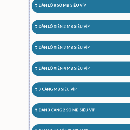
❣
DÀN LÔ 8 SỐ MB SIÊU VÍP
❣
DÀN LÔ XIÊN 2 MB SIÊU VÍP
❣
DÀN LÔ XIÊN 3 MB SIÊU VÍP
❣
DÀN LÔ XIÊN 4 MB SIÊU VÍP
❣
3 CÀNG MB SIÊU VÍP
❣
DÀN 3 CÀNG 2 SỐ MB SIÊU VÍP