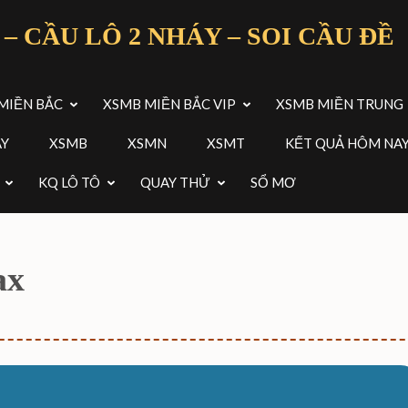
– CẦU LÔ 2 NHÁY – SOI CẦU ĐỀ
MIỀN BẮC
XSMB MIỀN BẮC VIP
XSMB MIỀN TRUNG
AY
XSMB
XSMN
XSMT
KẾT QUẢ HÔM NA
KQ LÔ TÔ
QUAY THỬ
SỔ MƠ
ax