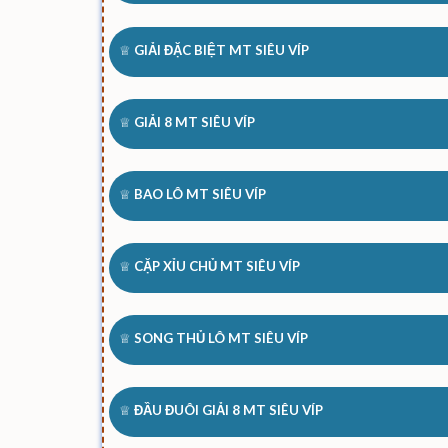
♕
GIẢI ĐẶC BIỆT MT SIÊU VÍP
♕
GIẢI 8 MT SIÊU VÍP
♕
BAO LÔ MT SIÊU VÍP
♕
CẶP XỈU CHỦ MT SIÊU VÍP
♕
SONG THỦ LÔ MT SIÊU VÍP
♕
ĐẦU ĐUÔI GIẢI 8 MT SIÊU VÍP