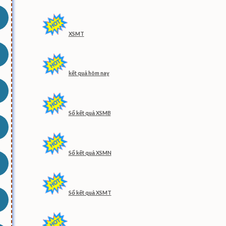
XSMT
kết quả hôm nay
Sổ kết quả XSMB
Sổ kết quả XSMN
Sổ kết quả XSMT