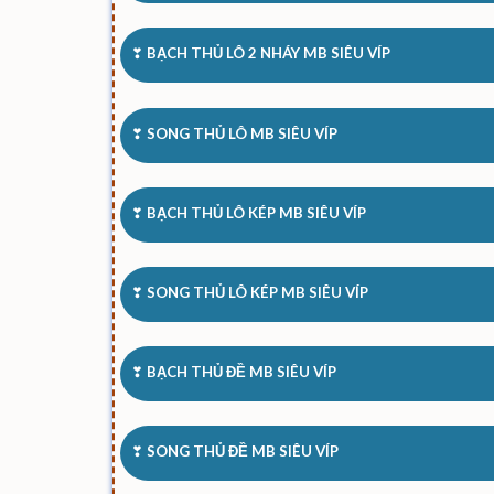
❣
BẠCH THỦ LÔ 2 NHÁY MB SIÊU VÍP
❣
SONG THỦ LÔ MB SIÊU VÍP
❣
BẠCH THỦ LÔ KÉP MB SIÊU VÍP
❣
SONG THỦ LÔ KÉP MB SIÊU VÍP
❣
BẠCH THỦ ĐỀ MB SIÊU VÍP
❣
SONG THỦ ĐỀ MB SIÊU VÍP