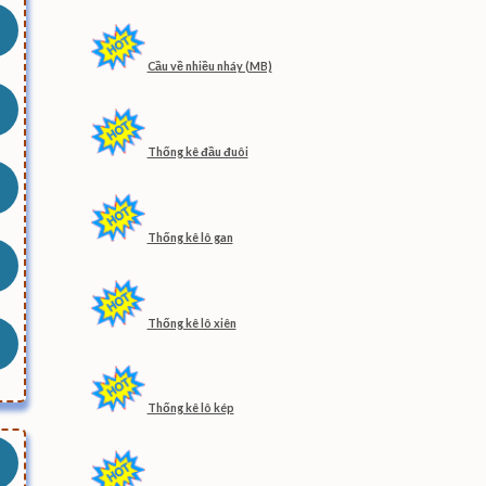
Cầu về nhiều nháy (MB)
Thống kê đầu đuôi
Thống kê lô gan
Thống kê lô xiên
Thống kê lô kép