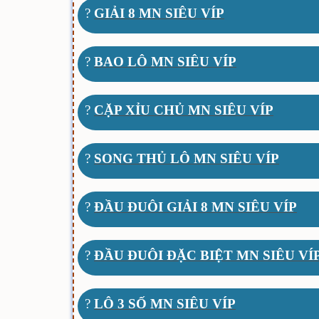
?
GIẢI 8 MN SIÊU VÍP
?
BAO LÔ MN SIÊU VÍP
?
CẶP XỈU CHỦ MN SIÊU VÍP
?
SONG THỦ LÔ MN SIÊU VÍP
?
ĐẦU ĐUÔI GIẢI 8 MN SIÊU VÍP
?
ĐẦU ĐUÔI ĐẶC BIỆT MN SIÊU VÍ
?
LÔ 3 SỐ MN SIÊU VÍP