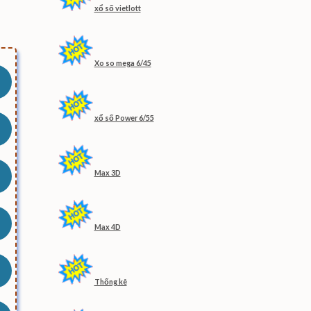
xổ số vietlott
Xo so mega 6/45
xổ số Power 6/55
Max 3D
Max 4D
Thống kê