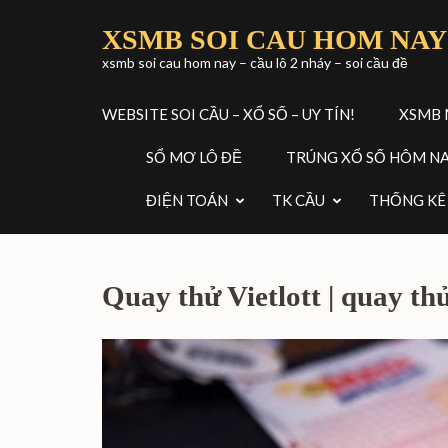
Bỏ
XSMB SOI CAU HOM NAY 
qua
và
xsmb soi cau hom nay – cầu lô 2 nháy – soi cầu đề
tới
WEBSITE SOI CẦU – XỔ SỐ – UY TÍN!
XSMB 
nội
dung
SỔ MƠ LÔ ĐỀ
TRÚNG XỔ SỐ HÔM N
(ấn
Enter)
ĐIỆN TOÁN
TK CẦU
THỐNG KÊ
Quay thử Vietlott | quay thử