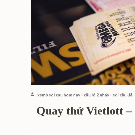
xsmb soi cau hom nay - cầu lô 2 nháy - soi cầu đề
Quay thử Vietlott 