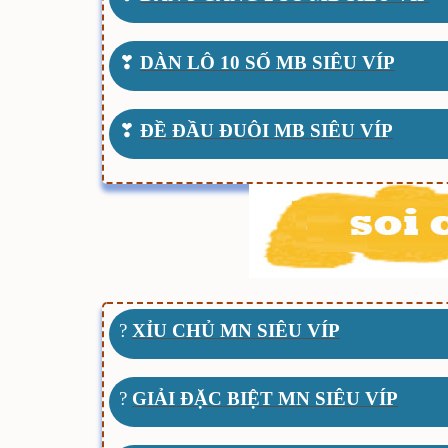
❣
DÀN LÔ 10 SỐ MB SIÊU VÍP
❣
ĐỀ ĐẦU ĐUÔI MB SIÊU VÍP
?
XỈU CHỦ MN SIÊU VÍP
?
GIẢI ĐẶC BIỆT MN SIÊU VÍP