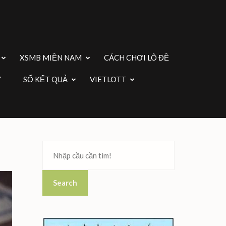
XSMB MIỀN NAM
CÁCH CHƠI LÔ ĐỀ
Y
SỔ KẾT QUẢ
VIETLOTT
Search