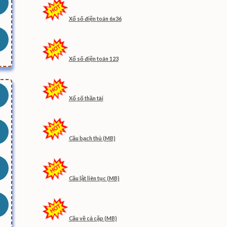
Xổ số điện toán 6x36
Xổ số điện toán 123
Xổ số thần tài
Cầu bạch thủ (MB)
Cầu lật liên tục (MB)
Cầu về cả cặp (MB)