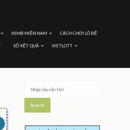
XSMB MIỀN NAM
CÁCH CHƠI LÔ ĐỀ
Y
SỔ KẾT QUẢ
VIETLOTT
Search