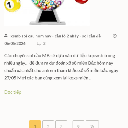
xsmb soi cau hom nay - cầu lô 2 nháy - soi cầu đề
06/05/2026
2
Các chuyên soi cầu MB sẽ dựa vào dữ liệu kqxsmb trong
nhiều ngày… để đưa ra dự đoán xổ số miền Bắc hôm nay
chuẩn xác nhất cho anh em tham khảo.xổ số miền bắc ngày
27/05 Mời các bạn cùng xem lại kqxs miền …
Đọc tiếp
Điều
1
2
3
…
9