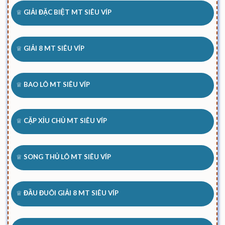
♕
GIẢI ĐẶC BIỆT MT SIÊU VÍP
♕
GIẢI 8 MT SIÊU VÍP
♕
BAO LÔ MT SIÊU VÍP
♕
CẶP XỈU CHỦ MT SIÊU VÍP
♕
SONG THỦ LÔ MT SIÊU VÍP
♕
ĐẦU ĐUÔI GIẢI 8 MT SIÊU VÍP