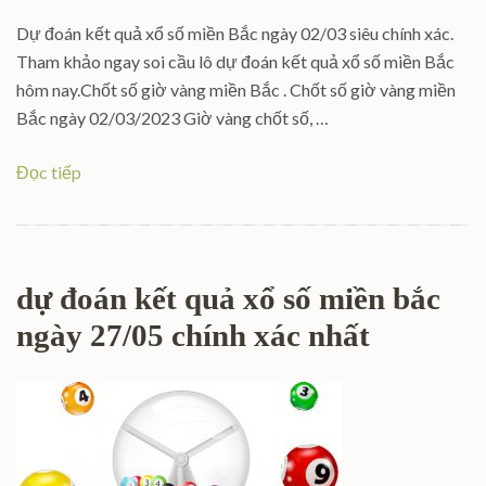
Dự đoán kết quả xổ số miền Bắc ngày 02/03 siêu chính xác.
Tham khảo ngay soi cầu lô dự đoán kết quả xổ số miền Bắc
hôm nay.Chốt số giờ vàng miền Bắc . Chốt số giờ vàng miền
Bắc ngày 02/03/2023 Giờ vàng chốt số, …
Đọc tiếp
dự đoán kết quả xổ số miền bắc
ngày 27/05 chính xác nhất