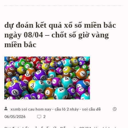
dự đoán kết quả xổ số miền bắc
ngày 08/04 – chốt số giờ vàng
miền bắc
xsmb soi cau hom nay - cầu lô 2 nháy - soi cầu đề
06/05/2026
2