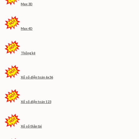
Max 3D
Max 4D
Thống kê
Xổ số điện toán 6x36
Xổ số điện toán 123
Xổ số thần tài