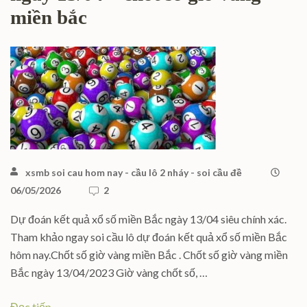
miền bắc
xsmb soi cau hom nay - cầu lô 2 nháy - soi cầu đề
06/05/2026
2
Dự đoán kết quả xổ số miền Bắc ngày 13/04 siêu chính xác.
Tham khảo ngay soi cầu lô dự đoán kết quả xổ số miền Bắc
hôm nay.Chốt số giờ vàng miền Bắc . Chốt số giờ vàng miền
Bắc ngày 13/04/2023 Giờ vàng chốt số, …
Đọc tiếp