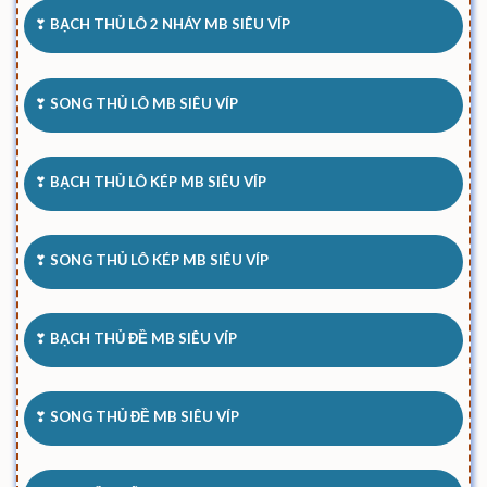
❣
BẠCH THỦ LÔ 2 NHÁY MB SIÊU VÍP
❣
SONG THỦ LÔ MB SIÊU VÍP
❣
BẠCH THỦ LÔ KÉP MB SIÊU VÍP
❣
SONG THỦ LÔ KÉP MB SIÊU VÍP
❣
BẠCH THỦ ĐỀ MB SIÊU VÍP
❣
SONG THỦ ĐỀ MB SIÊU VÍP