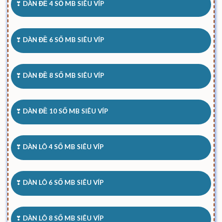
❣
DÀN ĐỀ 4 SỐ MB SIÊU VÍP
❣
DÀN ĐỀ 6 SỐ MB SIÊU VÍP
❣
DÀN ĐỀ 8 SỐ MB SIÊU VÍP
❣
DÀN ĐỀ 10 SỐ MB SIÊU VÍP
❣
DÀN LÔ 4 SỐ MB SIÊU VÍP
❣
DÀN LÔ 6 SỐ MB SIÊU VÍP
❣
DÀN LÔ 8 SỐ MB SIÊU VÍP