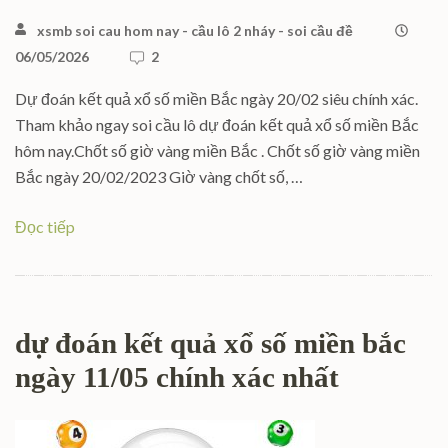
xsmb soi cau hom nay - cầu lô 2 nháy - soi cầu đề
06/05/2026
2
Dự đoán kết quả xổ số miền Bắc ngày 20/02 siêu chính xác.
Tham khảo ngay soi cầu lô dự đoán kết quả xổ số miền Bắc
hôm nay.Chốt số giờ vàng miền Bắc . Chốt số giờ vàng miền
Bắc ngày 20/02/2023 Giờ vàng chốt số, …
Đọc tiếp
dự đoán kết quả xổ số miền bắc
ngày 11/05 chính xác nhất