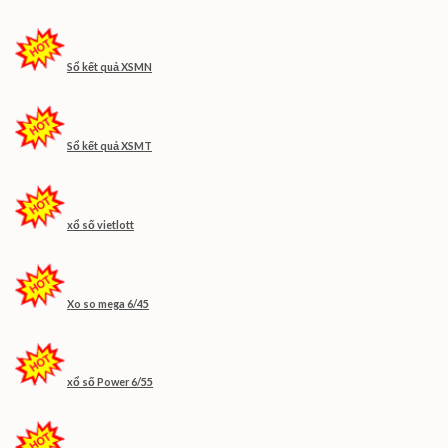
Sổ kết quả XSMN
Sổ kết quả XSMT
xổ số vietlott
Xo so mega 6/45
xổ số Power 6/55