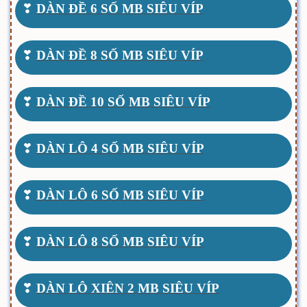
❣
DÀN ĐỀ 6 SỐ MB SIÊU VÍP
❣
DÀN ĐỀ 8 SỐ MB SIÊU VÍP
❣
DÀN ĐỀ 10 SỐ MB SIÊU VÍP
❣
DÀN LÔ 4 SỐ MB SIÊU VÍP
❣
DÀN LÔ 6 SỐ MB SIÊU VÍP
❣
DÀN LÔ 8 SỐ MB SIÊU VÍP
❣
DÀN LÔ XIÊN 2 MB SIÊU VÍP