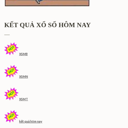
KẾT QUẢ XỔ SỐ HÔM NAY
XSMB
XSMN
XSMT
kết quả hôm nay