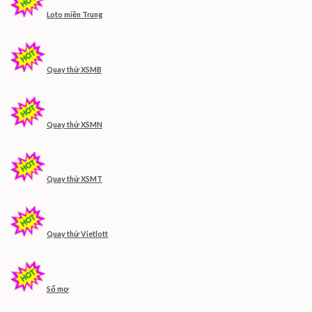
Loto miền Trung
Quay thử XSMB
Quay thử XSMN
Quay thử XSMT
Quay thử Vietlott
Sổ mơ