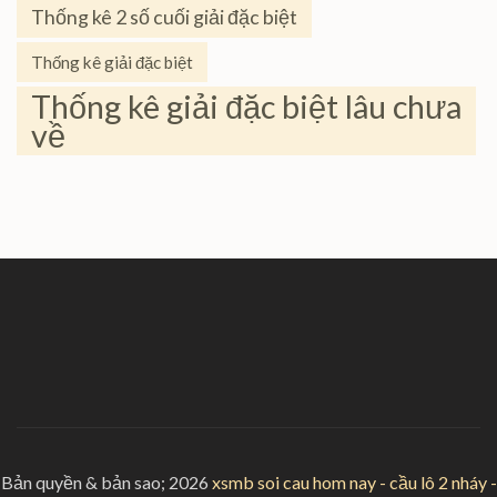
Thống kê 2 số cuối giải đặc biệt
Thống kê giải đặc biệt
Thống kê giải đặc biệt lâu chưa
về
Bản quyền & bản sao; 2026
xsmb soi cau hom nay - cầu lô 2 nháy -