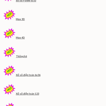
xổ số Power 6/55
Max 3D
Max 4D
Thống kê
Xổ số điện toán 6x36
Xổ số điện toán 123