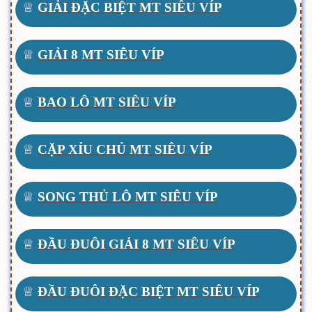
♕
GIẢI ĐẶC BIỆT MT SIÊU VÍP
♕
GIẢI 8 MT SIÊU VÍP
♕
BAO LÔ MT SIÊU VÍP
♕
CẶP XỈU CHỦ MT SIÊU VÍP
♕
SONG THỦ LÔ MT SIÊU VÍP
♕
ĐẦU ĐUÔI GIẢI 8 MT SIÊU VÍP
♕
ĐẦU ĐUÔI ĐẶC BIỆT MT SIÊU VÍP