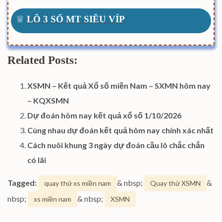
♕
LÔ 3 SỐ MT SIÊU VÍP
Related Posts:
XSMN – Kết quả Xổ số miền Nam – SXMN hôm nay
– KQXSMN
Dự đoán hôm nay kết quả xổ số 1/10/2026
Cùng nhau dự đoán kết quả hôm nay chính xác nhất
Cách nuôi khung 3 ngày dự đoán cầu lô chắc chắn
có lãi
Tagged:
& nbsp;
&
quay thử xs miền nam
Quay thử XSMN
nbsp;
& nbsp;
xs miền nam
XSMN