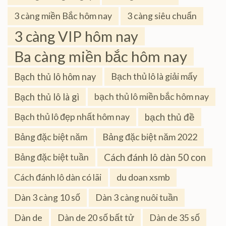
3 càng miền Bắc hôm nay
3 càng siêu chuẩn
3 càng VIP hôm nay
Ba càng miền bắc hôm nay
Bạch thủ lô hôm nay
Bạch thủ lô là giải mấy
Bạch thủ lô là gì
bạch thủ lô miền bắc hôm nay
Bạch thủ lô đẹp nhất hôm nay
bạch thủ đề
Bảng đặc biệt năm
Bảng đặc biệt năm 2022
Cách đánh lô dàn 50 con
Bảng đặc biệt tuần
Cách đánh lô dàn có lãi
du doan xsmb
Dàn 3 càng 10 số
Dàn 3 càng nuôi tuần
Dàn de
Dàn de 20 số bất tử
Dàn de 35 số