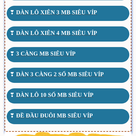
❣
DÀN LÔ XIÊN 3 MB SIÊU VÍP
❣
DÀN LÔ XIÊN 4 MB SIÊU VÍP
❣
3 CÀNG MB SIÊU VÍP
❣
DÀN 3 CÀNG 2 SỐ MB SIÊU VÍP
❣
DÀN LÔ 10 SỐ MB SIÊU VÍP
❣
ĐỀ ĐẦU ĐUÔI MB SIÊU VÍP