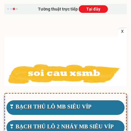
❣
BẠCH THỦ LÔ MB SIÊU VÍP
❣
BẠCH THỦ LÔ 2 NHÁY MB SIÊU VÍP