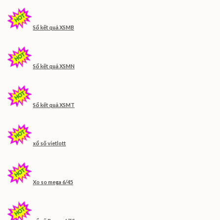
Sổ kết quả XSMB
Sổ kết quả XSMN
Sổ kết quả XSMT
xổ số vietlott
Xo so mega 6/45