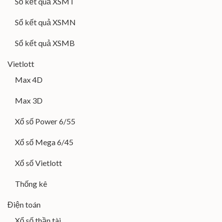
Sổ kết quả XSMT
Sổ kết quả XSMN
Sổ kết quả XSMB
Vietlott
Max 4D
Max 3D
Xổ số Power 6/55
Xổ số Mega 6/45
Xổ số Vietlott
Thống kê
Điện toán
Xổ số thần tài