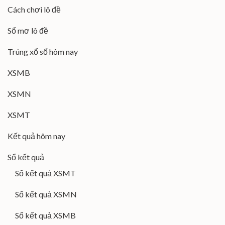
Cách chơi lô đề
Sổ mơ lô đề
Trúng xổ số hôm nay
XSMB
XSMN
XSMT
Kết quả hôm nay
Sổ kết quả
Sổ kết quả XSMT
Sổ kết quả XSMN
Sổ kết quả XSMB