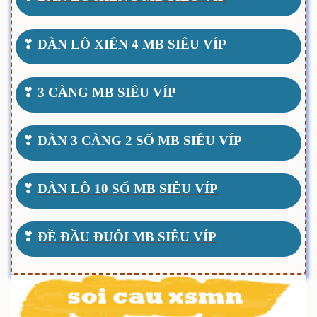
❣
DÀN LÔ XIÊN 4 MB SIÊU VÍP
❣
3 CÀNG MB SIÊU VÍP
❣
DÀN 3 CÀNG 2 SỐ MB SIÊU VÍP
❣
DÀN LÔ 10 SỐ MB SIÊU VÍP
❣
ĐỀ ĐẦU ĐUÔI MB SIÊU VÍP