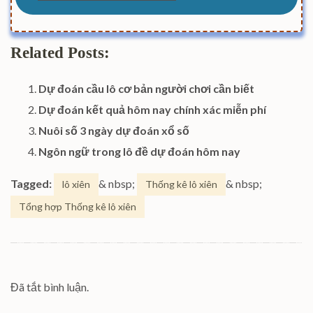
Related Posts:
Dự đoán cầu lô cơ bản người chơi cần biết
Dự đoán kết quả hôm nay chính xác miễn phí
Nuôi số 3 ngày dự đoán xổ số
Ngôn ngữ trong lô đề dự đoán hôm nay
Tagged:
& nbsp;
& nbsp;
lô xiên
Thống kê lô xiên
Tổng hợp Thống kê lô xiên
Đã tắt bình luận.