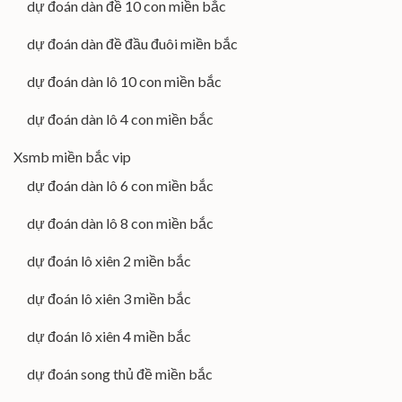
dự đoán dàn đề 10 con miền bắc
dự đoán dàn đề đầu đuôi miền bắc
dự đoán dàn lô 10 con miền bắc
dự đoán dàn lô 4 con miền bắc
Xsmb miền bắc vip
dự đoán dàn lô 6 con miền bắc
dự đoán dàn lô 8 con miền bắc
dự đoán lô xiên 2 miền bắc
dự đoán lô xiên 3 miền bắc
dự đoán lô xiên 4 miền bắc
dự đoán song thủ đề miền bắc