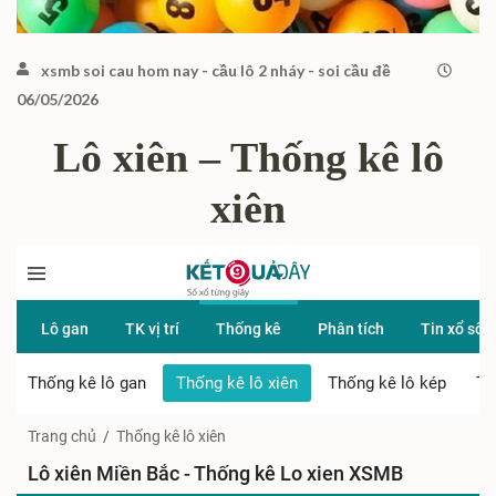
xsmb soi cau hom nay - cầu lô 2 nháy - soi cầu đề
06/05/2026
Lô xiên – Thống kê lô
xiên