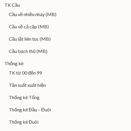
TK Cầu
Cầu về nhiều nháy (MB)
Cầu về cả cặp (MB)
Cầu lật liên tục (MB)
Cầu bạch thủ (MB)
Thống kê
TK từ 00 đến 99
Tần suất xuất hiện
Thống kê Tổng
Thống kê Đầu – Đuôi
Thống kê Đuôi