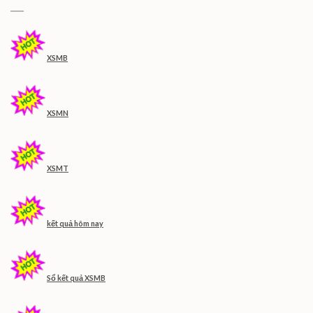
XSMB
XSMN
XSMT
kết quả hôm nay
Sổ kết quả XSMB