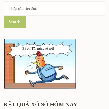
Search
KẾT QUẢ XỔ SỐ HÔM NAY