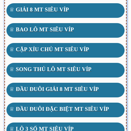
♕
GIẢI 8 MT SIÊU VÍP
♕
BAO LÔ MT SIÊU VÍP
♕
CẶP XỈU CHỦ MT SIÊU VÍP
♕
SONG THỦ LÔ MT SIÊU VÍP
♕
ĐẦU ĐUÔI GIẢI 8 MT SIÊU VÍP
♕
ĐẦU ĐUÔI ĐẶC BIỆT MT SIÊU VÍP
♕
LÔ 3 SỐ MT SIÊU VÍP