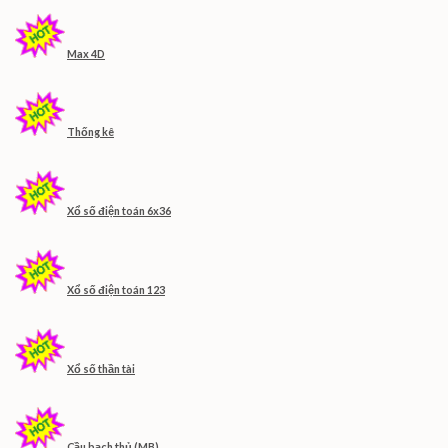
Max 4D
Thống kê
Xổ số điện toán 6x36
Xổ số điện toán 123
Xổ số thần tài
Cầu bạch thủ (MB)