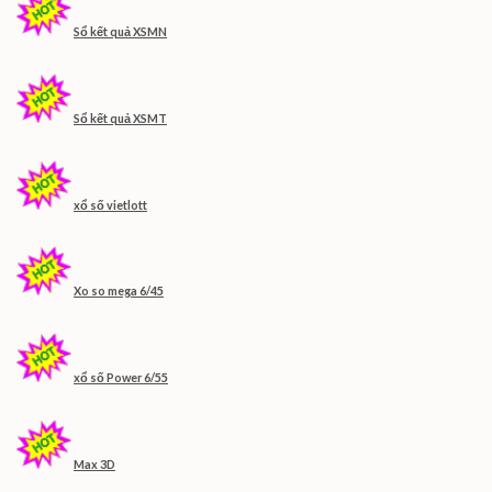
Sổ kết quả XSMN
Sổ kết quả XSMT
xổ số vietlott
Xo so mega 6/45
xổ số Power 6/55
Max 3D