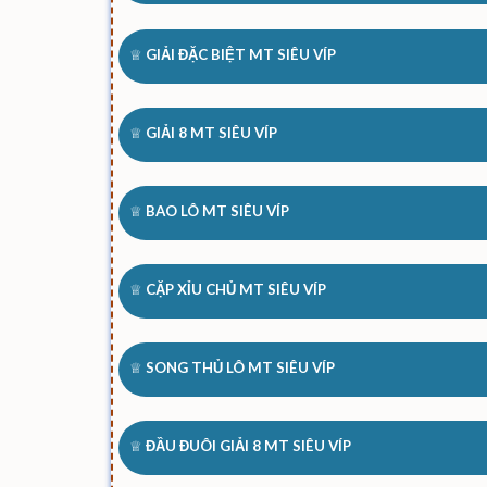
♕
GIẢI ĐẶC BIỆT MT SIÊU VÍP
♕
GIẢI 8 MT SIÊU VÍP
♕
BAO LÔ MT SIÊU VÍP
♕
CẶP XỈU CHỦ MT SIÊU VÍP
♕
SONG THỦ LÔ MT SIÊU VÍP
♕
ĐẦU ĐUÔI GIẢI 8 MT SIÊU VÍP