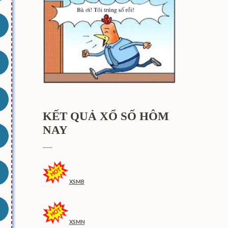
KẾT QUẢ XỔ SỐ HÔM
NAY
XSMB
XSMN