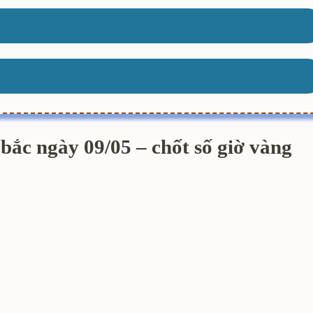
bắc ngày 09/05 – chốt số giờ vàng