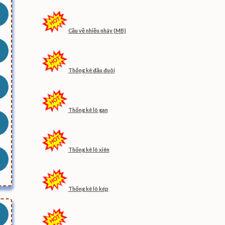
Cầu về nhiều nháy (MB)
Thống kê đầu đuôi
Thống kê lô gan
Thống kê lô xiên
Thống kê lô kép