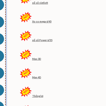
xổ số vietlott
Xo so mega 6/45
xổ số Power 6/55
Max 3D
Max 4D
Thống kê