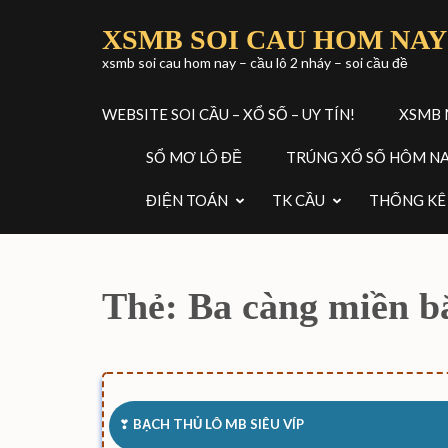
Bỏ
XSMB SOI CAU HOM NAY 
qua
và
xsmb soi cau hom nay – cầu lô 2 nháy – soi cầu đề
tới
WEBSITE SOI CẦU – XỔ SỐ – UY TÍN!
XSMB 
nội
dung
SỔ MƠ LÔ ĐỀ
TRÚNG XỔ SỐ HÔM N
(ấn
Enter)
ĐIỆN TOÁN
TK CẦU
THỐNG KÊ
Thẻ:
Ba càng miền b
❣
BẠCH THỦ LÔ MB SIÊU VÍP