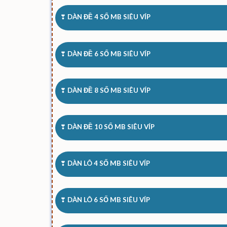
❣
DÀN ĐỀ 4 SỐ MB SIÊU VÍP
❣
DÀN ĐỀ 6 SỐ MB SIÊU VÍP
❣
DÀN ĐỀ 8 SỐ MB SIÊU VÍP
❣
DÀN ĐỀ 10 SỐ MB SIÊU VÍP
❣
DÀN LÔ 4 SỐ MB SIÊU VÍP
❣
DÀN LÔ 6 SỐ MB SIÊU VÍP