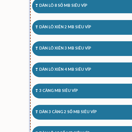
❣
DÀN LÔ 8 SỐ MB SIÊU VÍP
❣
DÀN LÔ XIÊN 2 MB SIÊU VÍP
❣
DÀN LÔ XIÊN 3 MB SIÊU VÍP
❣
DÀN LÔ XIÊN 4 MB SIÊU VÍP
❣
3 CÀNG MB SIÊU VÍP
❣
DÀN 3 CÀNG 2 SỐ MB SIÊU VÍP