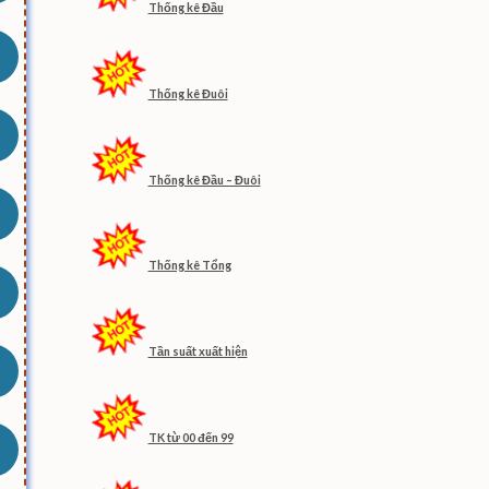
Thống kê Đầu
Thống kê Đuôi
Thống kê Đầu – Đuôi
Thống kê Tổng
Tần suất xuất hiện
TK từ 00 đến 99