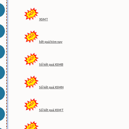
XSMT
kết quả hôm nay
Sổ kết quả XSMB
Sổ kết quả XSMN
Sổ kết quả XSMT