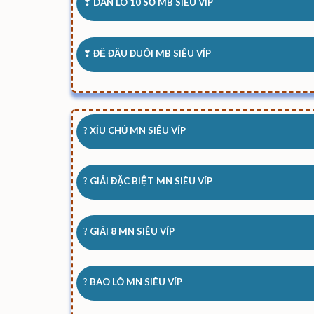
❣
DÀN LÔ 10 SỐ MB SIÊU VÍP
❣
ĐỀ ĐẦU ĐUÔI MB SIÊU VÍP
?
XỈU CHỦ MN SIÊU VÍP
?
GIẢI ĐẶC BIỆT MN SIÊU VÍP
?
GIẢI 8 MN SIÊU VÍP
?
BAO LÔ MN SIÊU VÍP