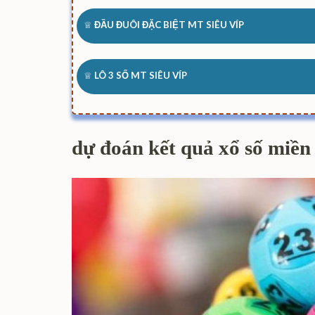
♕
ĐẦU ĐUÔI ĐẶC BIỆT MT SIÊU VÍP
♕
LÔ 3 SỐ MT SIÊU VÍP
dự đoán kết quả xổ số miền