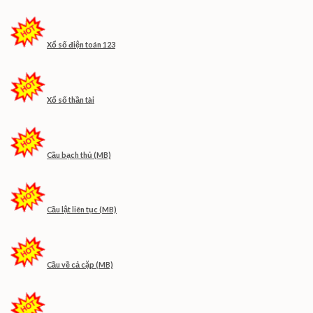
Xổ số điện toán 123
Xổ số thần tài
Cầu bạch thủ (MB)
Cầu lật liên tục (MB)
Cầu về cả cặp (MB)