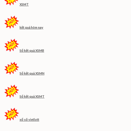
XSMT
kết quả hôm nay
Sổ kết quả XSMB
Sổ kết quả XSMN
Sổ kết quả XSMT
xổ số vietlott