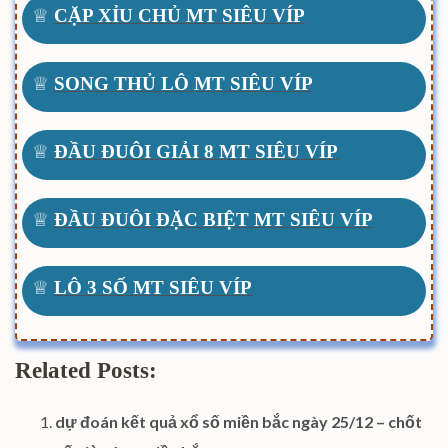
♕
CẶP XỈU CHỦ MT SIÊU VÍP
♕
SONG THỦ LÔ MT SIÊU VÍP
♕
ĐẦU ĐUÔI GIẢI 8 MT SIÊU VÍP
♕
ĐẦU ĐUÔI ĐẶC BIỆT MT SIÊU VÍP
♕
LÔ 3 SỐ MT SIÊU VÍP
Related Posts:
dự đoán kết quả xổ số miền bắc ngày 25/12 – chốt