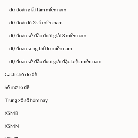
dự đoán giải tám miền nam
dự đoán lô 3 số miền nam
dự đoán sớ đầu đuôi giải 8 miền nam
dự đoán song thủ lô miền nam
dự đoán sớ đầu đuôi giải đặc biệt miền nam
Cách chơi lô đề
Sổ mơ lô đề
Trúng xổ số hôm nay
XSMB
XSMN