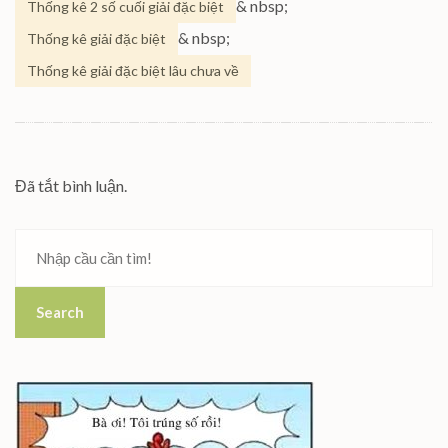
& nbsp;
Thống kê 2 số cuối giải đặc biệt
& nbsp;
Thống kê giải đặc biệt
Thống kê giải đặc biệt lâu chưa về
Đã tắt bình luận.
Search