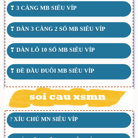
❣
3 CÀNG MB SIÊU VÍP
❣
DÀN 3 CÀNG 2 SỐ MB SIÊU VÍP
❣
DÀN LÔ 10 SỐ MB SIÊU VÍP
❣
ĐỀ ĐẦU ĐUÔI MB SIÊU VÍP
?
XỈU CHỦ MN SIÊU VÍP