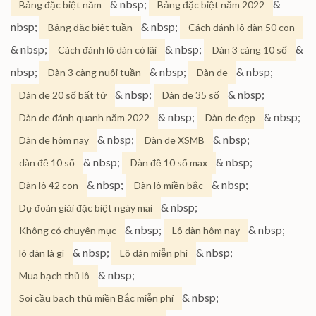
& nbsp;
&
Bảng đặc biệt năm
Bảng đặc biệt năm 2022
nbsp;
& nbsp;
Bảng đặc biệt tuần
Cách đánh lô dàn 50 con
& nbsp;
& nbsp;
&
Cách đánh lô dàn có lãi
Dàn 3 càng 10 số
nbsp;
& nbsp;
& nbsp;
Dàn 3 càng nuôi tuần
Dàn de
& nbsp;
& nbsp;
Dàn de 20 số bất tử
Dàn de 35 số
& nbsp;
& nbsp;
Dàn de đánh quanh năm 2022
Dàn de đẹp
& nbsp;
& nbsp;
Dàn de hôm nay
Dàn de XSMB
& nbsp;
& nbsp;
dàn đề 10 số
Dàn đề 10 số max
& nbsp;
& nbsp;
Dàn lô 42 con
Dàn lô miền bắc
& nbsp;
Dự đoán giải đặc biệt ngày mai
& nbsp;
& nbsp;
Không có chuyên mục
Lô dàn hôm nay
& nbsp;
& nbsp;
lô dàn là gì
Lô dàn miễn phí
& nbsp;
Mua bạch thủ lô
& nbsp;
Soi cầu bạch thủ miền Bắc miễn phí