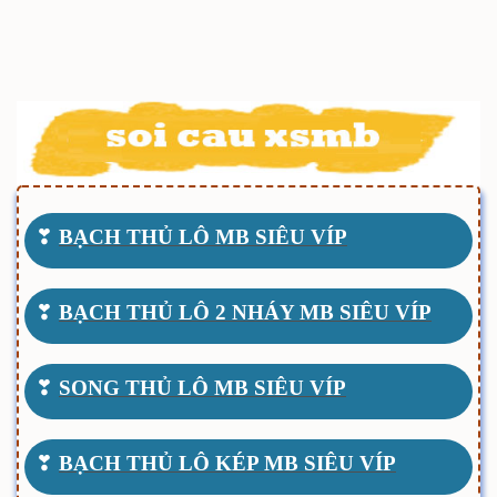
❣
BẠCH THỦ LÔ MB SIÊU VÍP
❣
BẠCH THỦ LÔ 2 NHÁY MB SIÊU VÍP
❣
SONG THỦ LÔ MB SIÊU VÍP
❣
BẠCH THỦ LÔ KÉP MB SIÊU VÍP