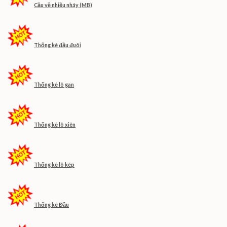
Cầu về nhiều nháy (MB)
Thống kê đầu đuôi
Thống kê lô gan
Thống kê lô xiên
Thống kê lô kép
Thống kê Đầu