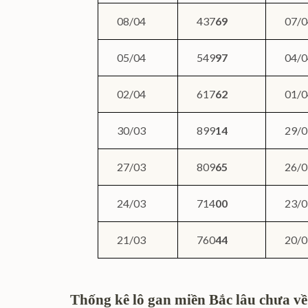
08/04
437
69
07/0
05/04
549
97
04/0
02/04
617
62
01/0
30/03
899
14
29/0
27/03
809
65
26/0
24/03
714
00
23/0
21/03
760
44
20/0
Thống kê lô gan miền Bắc lâu chưa về