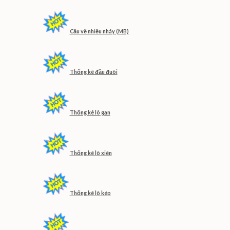
Cầu về nhiều nháy (MB)
Thống kê đầu đuôi
Thống kê lô gan
Thống kê lô xiên
Thống kê lô kép