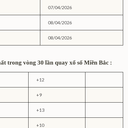
07/04/2026
08/04/2026
08/04/2026
hất trong vòng 30 lần quay xổ số Miền Bắc
:
+12
+9
+13
+10