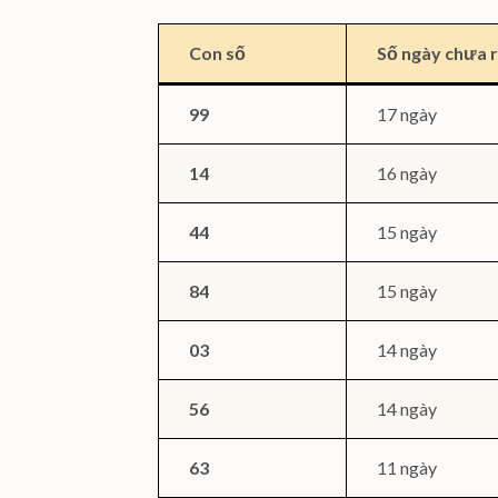
Con số
Số ngày chưa 
99
17 ngày
14
16 ngày
44
15 ngày
84
15 ngày
03
14 ngày
56
14 ngày
63
11 ngày