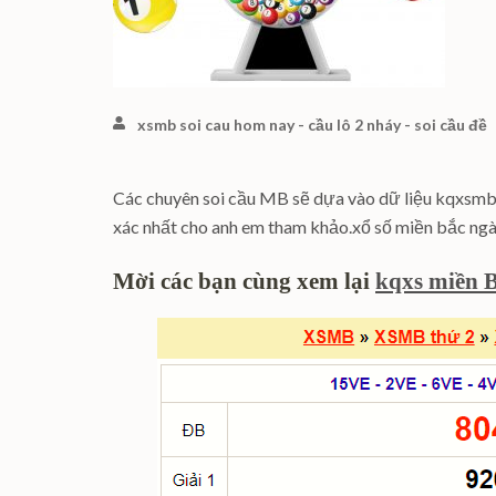
xsmb soi cau hom nay - cầu lô 2 nháy - soi cầu đề
Các chuyên soi cầu MB sẽ dựa vào dữ liệu kqxsmb
xác nhất cho anh em tham khảo.xổ số miền bắc ng
Mời các bạn cùng xem lại
kqxs miền 