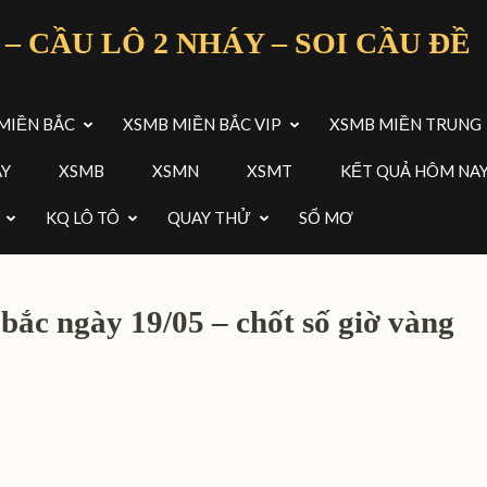
– CẦU LÔ 2 NHÁY – SOI CẦU ĐỀ
MIỀN BẮC
XSMB MIỀN BẮC VIP
XSMB MIỀN TRUNG
AY
XSMB
XSMN
XSMT
KẾT QUẢ HÔM NA
KQ LÔ TÔ
QUAY THỬ
SỔ MƠ
bắc ngày 19/05 – chốt số giờ vàng