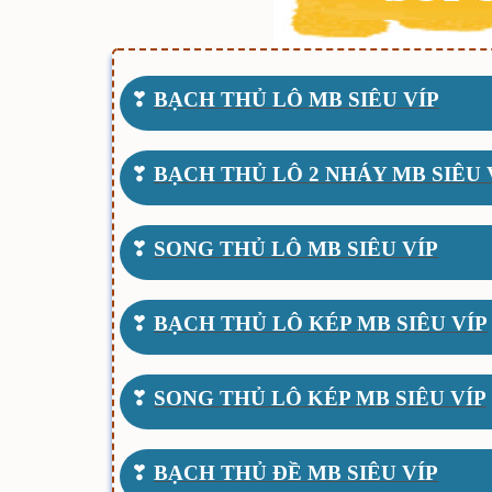
❣
BẠCH THỦ LÔ MB SIÊU VÍP
❣
BẠCH THỦ LÔ 2 NHÁY MB SIÊU 
❣
SONG THỦ LÔ MB SIÊU VÍP
❣
BẠCH THỦ LÔ KÉP MB SIÊU VÍP
❣
SONG THỦ LÔ KÉP MB SIÊU VÍP
❣
BẠCH THỦ ĐỀ MB SIÊU VÍP