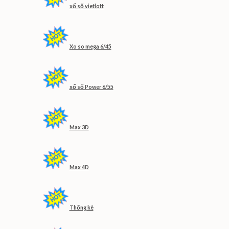
xổ số vietlott
Xo so mega 6/45
xổ số Power 6/55
Max 3D
Max 4D
Thống kê