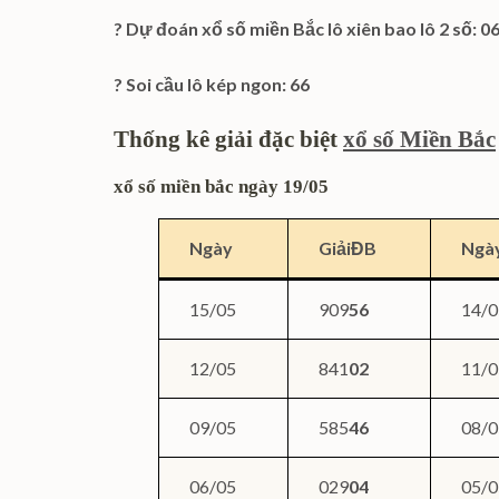
? Dự đoán xổ số miền Bắc lô xiên bao lô 2 số: 06
? Soi cầu lô kép ngon: 66
Thống kê giải đặc biệt
xổ số Miền Bắc
xổ số miền bắc ngày 19/05
Ngày
GiảiĐB
Ngà
15/05
909
56
14/0
12/05
841
02
11/0
09/05
585
46
08/0
06/05
029
04
05/0