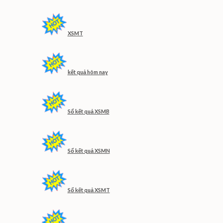
XSMT
kết quả hôm nay
Sổ kết quả XSMB
Sổ kết quả XSMN
Sổ kết quả XSMT