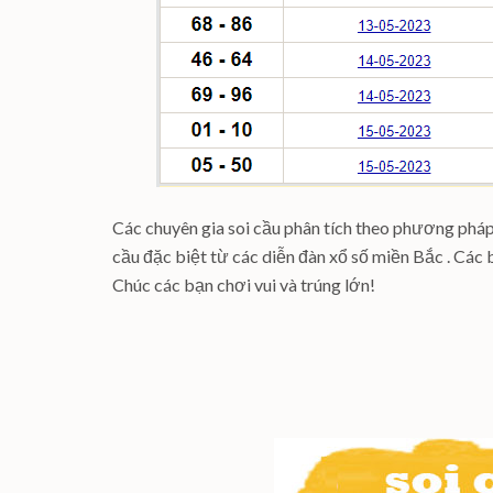
Các chuyên gia soi cầu phân tích theo phương pháp
cầu đặc biệt từ các diễn đàn xổ số miền Bắc . Các 
Chúc các bạn chơi vui và trúng lớn!