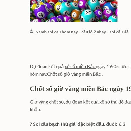
xsmb soi cau hom nay - cầu lô 2 nháy - soi cầu đề
Dự đoán kết quả
xổ số miền Bắc
ngày 19/05 siêu c
hôm nay.Chốt số giờ vàng miền Bắc .
Chốt số giờ vàng miền Bắc ngày
1
Giờ vàng chốt số, dự đoán kết quả xổ số thủ đô đ
khảo.
? Soi cầu bạch thủ giải đặc biệt đầu, đuôi: 6,3