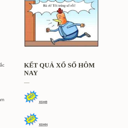
KẾT QUẢ XỔ SỐ HÔM
Bắc
NAY
ham
XSMB
XSMN