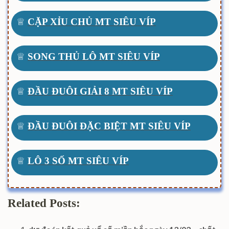
♕
CẶP XỈU CHỦ MT SIÊU VÍP
♕
SONG THỦ LÔ MT SIÊU VÍP
♕
ĐẦU ĐUÔI GIẢI 8 MT SIÊU VÍP
♕
ĐẦU ĐUÔI ĐẶC BIỆT MT SIÊU VÍP
♕
LÔ 3 SỐ MT SIÊU VÍP
Related Posts: