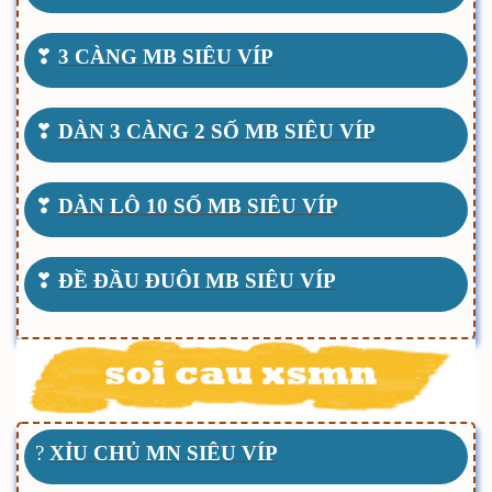
❣
3 CÀNG MB SIÊU VÍP
❣
DÀN 3 CÀNG 2 SỐ MB SIÊU VÍP
❣
DÀN LÔ 10 SỐ MB SIÊU VÍP
❣
ĐỀ ĐẦU ĐUÔI MB SIÊU VÍP
?
XỈU CHỦ MN SIÊU VÍP