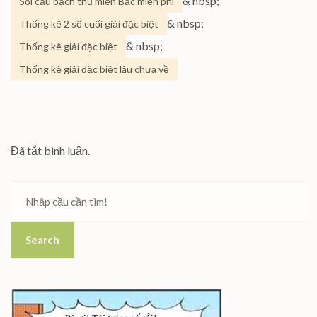
& nbsp;
Soi cầu bạch thủ miền Bắc miễn phí
& nbsp;
Thống kê 2 số cuối giải đặc biệt
& nbsp;
Thống kê giải đặc biệt
Thống kê giải đặc biệt lâu chưa về
Đã tắt bình luận.
Search