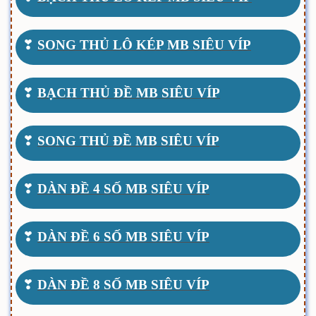
❣
SONG THỦ LÔ KÉP MB SIÊU VÍP
❣
BẠCH THỦ ĐỀ MB SIÊU VÍP
❣
SONG THỦ ĐỀ MB SIÊU VÍP
❣
DÀN ĐỀ 4 SỐ MB SIÊU VÍP
❣
DÀN ĐỀ 6 SỐ MB SIÊU VÍP
❣
DÀN ĐỀ 8 SỐ MB SIÊU VÍP