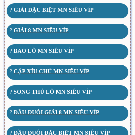
?
GIẢI ĐẶC BIỆT MN SIÊU VÍP
?
GIẢI 8 MN SIÊU VÍP
?
BAO LÔ MN SIÊU VÍP
?
CẶP XỈU CHỦ MN SIÊU VÍP
?
SONG THỦ LÔ MN SIÊU VÍP
?
ĐẦU ĐUÔI GIẢI 8 MN SIÊU VÍP
?
ĐẦU ĐUÔI ĐẶC BIỆT MN SIÊU VÍP