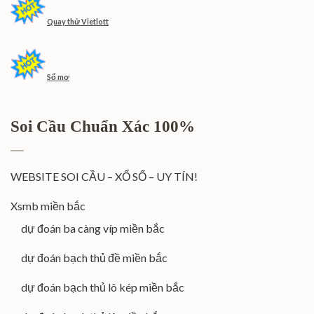
Quay thử Vietlott
Sổ mơ
Soi Cầu Chuẩn Xác 100%
WEBSITE SOI CẦU – XỔ SỐ – UY TÍN!
Xsmb miền bắc
dự đoán ba càng víp miền bắc
dự đoán bạch thủ đề miền bắc
dự đoán bạch thủ lô kép miền bắc