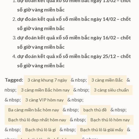
dự đoán kết quả xổ số miền bắc ngày 13/02 – chốt
số giờ vàng miền bắc
dự đoán kết quả xổ số miền bắc ngày 14/02 – chốt
số giờ vàng miền bắc
dự đoán kết quả xổ số miền bắc ngày 16/02 – chốt
số giờ vàng miền bắc
dự đoán kết quả xổ số miền bắc ngày 25/12 – chốt
số giờ vàng miền bắc
Tagged:
& nbsp;
&
3 càng khung 7 ngày
3 càng miền Bắc
nbsp;
& nbsp;
3 càng miền Bắc hôm nay
3 càng siêu chuẩn
& nbsp;
& nbsp;
3 càng VIP hôm nay
& nbsp;
& nbsp;
Ba càng miền bắc hôm nay
bạch thủ đề
& nbsp;
Bạch thủ lô đẹp nhất hôm nay
Bạch thủ lô hôm nay
& nbsp;
& nbsp;
&
Bạch thủ lô là gì
Bạch thủ lô là giải mấy