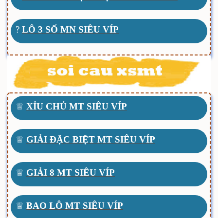
?
LÔ 3 SỐ MN SIÊU VÍP
♕
XỈU CHỦ MT SIÊU VÍP
♕
GIẢI ĐẶC BIỆT MT SIÊU VÍP
♕
GIẢI 8 MT SIÊU VÍP
♕
BAO LÔ MT SIÊU VÍP