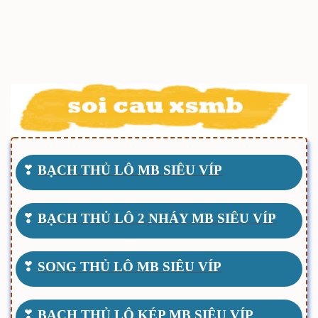
❣
BẠCH THỦ LÔ MB SIÊU VÍP
❣
BẠCH THỦ LÔ 2 NHÁY MB SIÊU VÍP
❣
SONG THỦ LÔ MB SIÊU VÍP
❣
BẠCH THỦ LÔ KÉP MB SIÊU VÍP