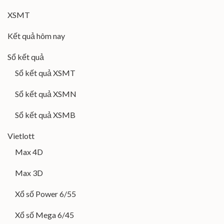
XSMT
Kết quả hôm nay
Sổ kết quả
Sổ kết quả XSMT
Sổ kết quả XSMN
Sổ kết quả XSMB
Vietlott
Max 4D
Max 3D
Xổ số Power 6/55
Xổ số Mega 6/45