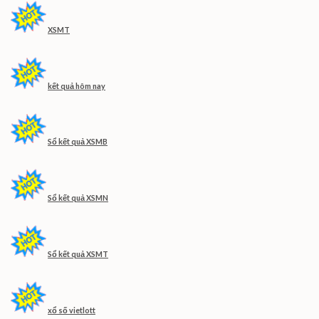
XSMT
kết quả hôm nay
Sổ kết quả XSMB
Sổ kết quả XSMN
Sổ kết quả XSMT
xổ số vietlott