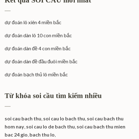
Kết quả SOI CẦU mới nhất
dự đoán lô xiên 4 miền bắc
dự đoán dàn lô 10 con miền bắc
dự đoán dàn đề 4 con miền bắc
dự đoán dàn đề đầu đuôi miền bắc
dự đoán bạch thủ lô miền bắc
Từ khóa soi cầu tìm kiếm nhiều
soi cau bach thu
,
soi cau lo bach thu
,
soi cau bach thu
hom nay
,
soi cau lo de bach thu
,
soi cau bach thu mien
bac 24 gio
,
bach thu lo
,