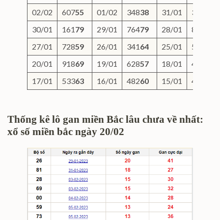
02/02
607
55
01/02
348
38
31/01
300
61
30/01
161
79
29/01
764
79
28/01
872
19
27/01
728
59
26/01
341
64
25/01
523
71
20/01
918
69
19/01
628
57
18/01
452
82
17/01
533
63
16/01
482
60
15/01
442
21
Thống kê lô gan miền Bắc lâu chưa về nhất:
xổ số miền bắc ngày 20/02