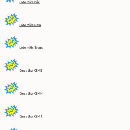
Loto miền Bắc
Loto miền Nam
Loto miền Trung
Quay thử XSMB
Quay thử XSMN
Quay thử XSMT