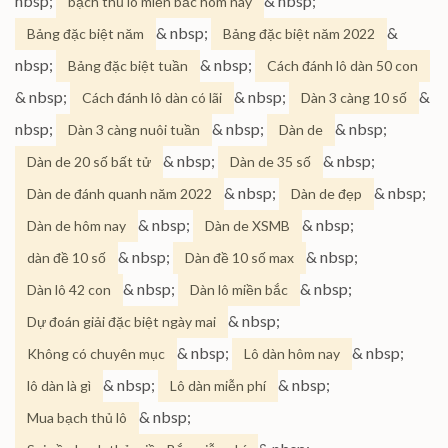
nbsp;
& nbsp;
bạch thủ lô miền bắc hôm nay
& nbsp;
&
Bảng đặc biệt năm
Bảng đặc biệt năm 2022
nbsp;
& nbsp;
Bảng đặc biệt tuần
Cách đánh lô dàn 50 con
& nbsp;
& nbsp;
&
Cách đánh lô dàn có lãi
Dàn 3 càng 10 số
nbsp;
& nbsp;
& nbsp;
Dàn 3 càng nuôi tuần
Dàn de
& nbsp;
& nbsp;
Dàn de 20 số bất tử
Dàn de 35 số
& nbsp;
& nbsp;
Dàn de đánh quanh năm 2022
Dàn de đẹp
& nbsp;
& nbsp;
Dàn de hôm nay
Dàn de XSMB
& nbsp;
& nbsp;
dàn đề 10 số
Dàn đề 10 số max
& nbsp;
& nbsp;
Dàn lô 42 con
Dàn lô miền bắc
& nbsp;
Dự đoán giải đặc biệt ngày mai
& nbsp;
& nbsp;
Không có chuyên mục
Lô dàn hôm nay
& nbsp;
& nbsp;
lô dàn là gì
Lô dàn miễn phí
& nbsp;
Mua bạch thủ lô