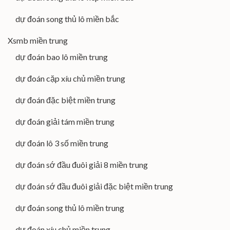
dự đoán song thủ lô miền bắc
Xsmb miền trung
dự đoán bao lô miền trung
dự đoán cặp xíu chủ miền trung
dự đoán đặc biệt miền trung
dự đoán giải tám miền trung
dự đoán lô 3 số miền trung
dự đoán sớ đầu đuôi giải 8 miền trung
dự đoán sớ đầu đuôi giải đặc biệt miền trung
dự đoán song thủ lô miền trung
dự đoán xíu chủ miền trung