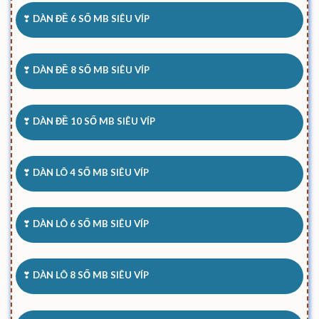
❣
DÀN ĐỀ 6 SỐ MB SIÊU VÍP
❣
DÀN ĐỀ 8 SỐ MB SIÊU VÍP
❣
DÀN ĐỀ 10 SỐ MB SIÊU VÍP
❣
DÀN LÔ 4 SỐ MB SIÊU VÍP
❣
DÀN LÔ 6 SỐ MB SIÊU VÍP
❣
DÀN LÔ 8 SỐ MB SIÊU VÍP