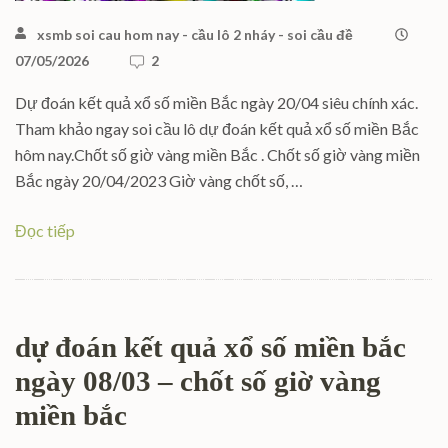
xsmb soi cau hom nay - cầu lô 2 nháy - soi cầu đề
07/05/2026
2
Dự đoán kết quả xổ số miền Bắc ngày 20/04 siêu chính xác.
Tham khảo ngay soi cầu lô dự đoán kết quả xổ số miền Bắc
hôm nay.Chốt số giờ vàng miền Bắc . Chốt số giờ vàng miền
Bắc ngày 20/04/2023 Giờ vàng chốt số, …
Đọc tiếp
dự đoán kết quả xổ số miền bắc
ngày 08/03 – chốt số giờ vàng
miền bắc