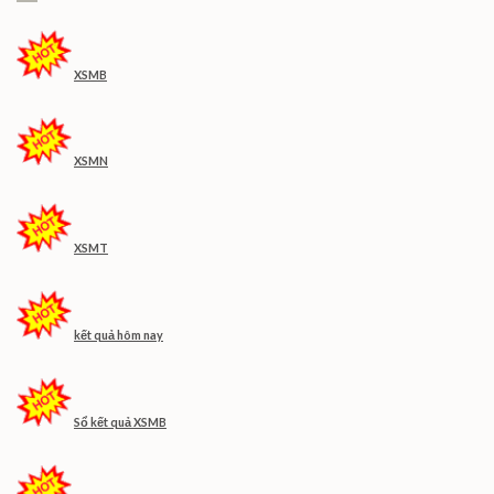
XSMB
XSMN
XSMT
kết quả hôm nay
Sổ kết quả XSMB