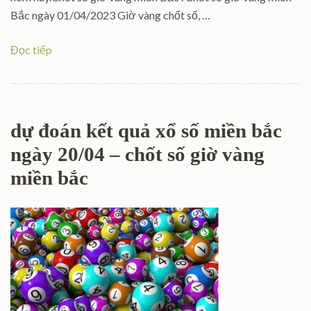
Bắc ngày 01/04/2023 Giờ vàng chốt số, …
Đọc tiếp
dự đoán kết quả xổ số miền bắc
ngày 20/04 – chốt số giờ vàng
miền bắc