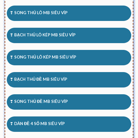
❣
SONG THỦ LÔ MB SIÊU VÍP
❣
BẠCH THỦ LÔ KÉP MB SIÊU VÍP
❣
SONG THỦ LÔ KÉP MB SIÊU VÍP
❣
BẠCH THỦ ĐỀ MB SIÊU VÍP
❣
SONG THỦ ĐỀ MB SIÊU VÍP
❣
DÀN ĐỀ 4 SỐ MB SIÊU VÍP