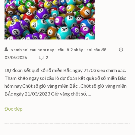
xsmb soi cau hom nay - cầu lô 2 nháy - soi cầu đề
07/05/2026
2
Dự đoán kết quả xổ số miền Bắc ngày 21/03 siêu chính xác.
Tham khảo ngay soi cầu lô dự đoán kết quả xổ số miền Bắc
hôm nay.Chốt số giờ vàng miền Bắc . Chốt số giờ vàng miền
Bắc ngày 21/03/2023 Giờ vàng chốt số, …
Đọc tiếp