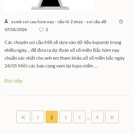
xsmb soi cau hom nay - cầu lô 2 nháy - soi cầu đề
07/05/2026
2
Các chuyên soi cầu MB sẽ dựa vào dữ liệu kqxsmb trong
nhiều ngày… để đưa ra dự đoán xổ số miền Bắc hôm nay
chuẩn xác nhất cho anh em tham khảo.xổ số miền bắc ngày
24/05 Mời các bạn cùng xem lại kqxs miền …
Đọc tiếp
Điều
1
2
3
4
…
8
hướng
bài