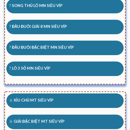
?
SONG THỦ LÔ MN SIÊU VÍP
?
ĐẦU ĐUÔI GIẢI 8 MN SIÊU VÍP
?
ĐẦU ĐUÔI ĐẶC BIỆT MN SIÊU VÍP
?
LÔ 3 SỐ MN SIÊU VÍP
♕
XỈU CHỦ MT SIÊU VÍP
♕
GIẢI ĐẶC BIỆT MT SIÊU VÍP