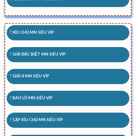
?
XỈU CHỦ MN SIÊU VÍP
?
GIẢI ĐẶC BIỆT MN SIÊU VÍP
?
GIẢI 8 MN SIÊU VÍP
?
BAO LÔ MN SIÊU VÍP
?
CẶP XỈU CHỦ MN SIÊU VÍP