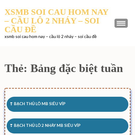
Bỏ
XSMB SOI CAU HOM NAY
qua
– CẦU LÔ 2 NHÁY – SOI
và
tới
CẦU ĐỀ
nội
xsmb soi cau hom nay – cầu lô 2 nháy – soi cầu đề
dung
(ấn
Enter)
Thẻ:
Bảng đặc biệt tuần
❣
BẠCH THỦ LÔ MB SIÊU VÍP
❣
BẠCH THỦ LÔ 2 NHÁY MB SIÊU VÍP