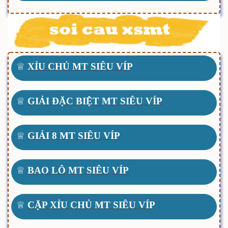
♕
XỈU CHỦ MT SIÊU VÍP
♕
GIẢI ĐẶC BIỆT MT SIÊU VÍP
♕
GIẢI 8 MT SIÊU VÍP
♕
BAO LÔ MT SIÊU VÍP
♕
CẶP XỈU CHỦ MT SIÊU VÍP