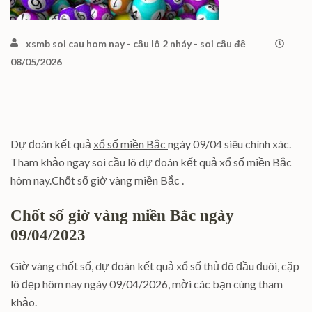
xsmb soi cau hom nay - cầu lô 2 nháy - soi cầu đề
08/05/2026
Dự đoán kết quả
xổ số miền Bắc
ngày 09/04 siêu chính xác.
Tham khảo ngay soi cầu lô dự đoán kết quả xổ số miền Bắc
hôm nay.Chốt số giờ vàng miền Bắc .
Chốt số giờ vàng miền Bắc ngày
09/04
/202
3
Giờ vàng chốt số, dự đoán kết quả xổ số thủ đô đầu đuôi, cặp
lô đẹp hôm nay ngày 09/04/2026, mời các bạn cùng tham
khảo.