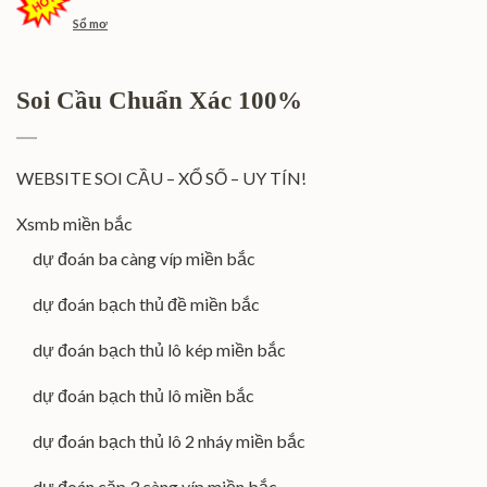
Sổ mơ
Soi Cầu Chuẩn Xác 100%
WEBSITE SOI CẦU – XỔ SỐ – UY TÍN!
Xsmb miền bắc
dự đoán ba càng víp miền bắc
dự đoán bạch thủ đề miền bắc
dự đoán bạch thủ lô kép miền bắc
dự đoán bạch thủ lô miền bắc
dự đoán bạch thủ lô 2 nháy miền bắc
dự đoán cặp 3 càng víp miền bắc