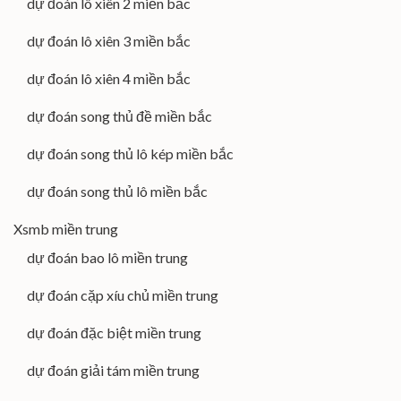
dự đoán lô xiên 2 miền bắc
dự đoán lô xiên 3 miền bắc
dự đoán lô xiên 4 miền bắc
dự đoán song thủ đề miền bắc
dự đoán song thủ lô kép miền bắc
dự đoán song thủ lô miền bắc
Xsmb miền trung
dự đoán bao lô miền trung
dự đoán cặp xíu chủ miền trung
dự đoán đặc biệt miền trung
dự đoán giải tám miền trung