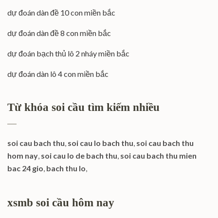
dự đoán dàn đề 10 con miền bắc
dự đoán dàn đề 8 con miền bắc
dự đoán bạch thủ lô 2 nháy miền bắc
dự đoán dàn lô 4 con miền bắc
Từ khóa soi cầu tìm kiếm nhiều
soi cau bach thu
,
soi cau lo bach thu
,
soi cau bach thu
hom nay
,
soi cau lo de bach thu
,
soi cau bach thu mien
bac 24 gio
,
bach thu lo
,
xsmb soi cầu hôm nay