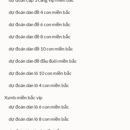
dự đoán dàn đề 4 con miền bắc
dự đoán dàn đề 6 con miền bắc
dự đoán dàn đề 8 con miền bắc
dự đoán dàn đề 10 con miền bắc
dự đoán dàn đề đầu đuôi miền bắc
dự đoán dàn lô 10 con miền bắc
dự đoán dàn lô 4 con miền bắc
Xsmb miền bắc vip
dự đoán dàn lô 6 con miền bắc
dự đoán dàn lô 8 con miền bắc