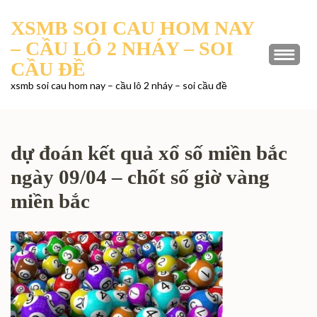
Bỏ
XSMB SOI CAU HOM NAY
qua
– CẦU LÔ 2 NHÁY – SOI
và
tới
CẦU ĐỀ
nội
xsmb soi cau hom nay – cầu lô 2 nháy – soi cầu đề
dung
(ấn
Enter)
dự đoán kết quả xổ số miền bắc
ngày 09/04 – chốt số giờ vàng
miền bắc