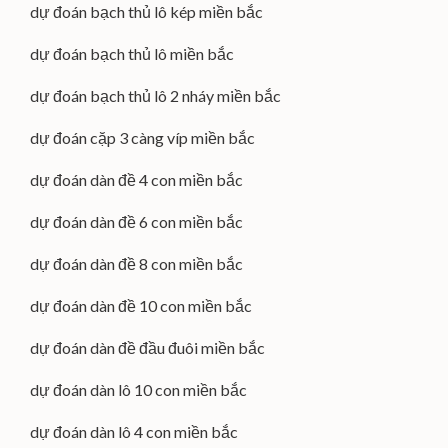
dự đoán bạch thủ lô kép miền bắc
dự đoán bạch thủ lô miền bắc
dự đoán bạch thủ lô 2 nháy miền bắc
dự đoán cặp 3 càng víp miền bắc
dự đoán dàn đề 4 con miền bắc
dự đoán dàn đề 6 con miền bắc
dự đoán dàn đề 8 con miền bắc
dự đoán dàn đề 10 con miền bắc
dự đoán dàn đề đầu đuôi miền bắc
dự đoán dàn lô 10 con miền bắc
dự đoán dàn lô 4 con miền bắc