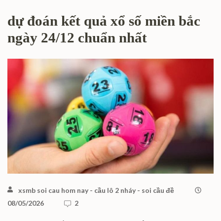
dự đoán kết quả xổ số miền bắc
ngày 24/12 chuẩn nhất
xsmb soi cau hom nay - cầu lô 2 nháy - soi cầu đề
08/05/2026
2