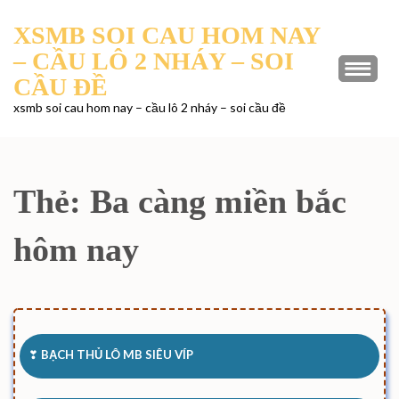
Bỏ
XSMB SOI CAU HOM NAY
qua
– CẦU LÔ 2 NHÁY – SOI
và
tới
CẦU ĐỀ
nội
xsmb soi cau hom nay – cầu lô 2 nháy – soi cầu đề
dung
(ấn
Enter)
Thẻ:
Ba càng miền bắc
hôm nay
❣
BẠCH THỦ LÔ MB SIÊU VÍP