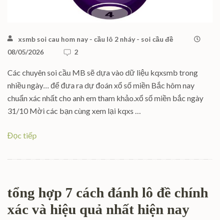
xsmb soi cau hom nay - cầu lô 2 nháy - soi cầu đề
08/05/2026
2
Các chuyên soi cầu MB sẽ dựa vào dữ liệu kqxsmb trong
nhiều ngày… để đưa ra dự đoán xổ số miền Bắc hôm nay
chuẩn xác nhất cho anh em tham khảo.xổ số miền bắc ngày
31/10 Mời các bạn cùng xem lại kqxs …
Đọc tiếp
tổng hợp 7 cách đánh lô đề chính
xác và hiệu quả nhất hiện nay