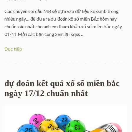
Các chuyên soi cầu MB sẽ dựa vào dữ liệu kqxsmb trong
nhiều ngày… để đưa ra dự đoán xổ số miền Bắc hôm nay
chuẩn xác nhất cho anh em tham khảo.xổ số miền bắc ngày
01/11 Mời các bạn cùng xem lại kqxs …
Đọc tiếp
dự đoán kết quả xổ số miền bắc
ngày 17/12 chuẩn nhất