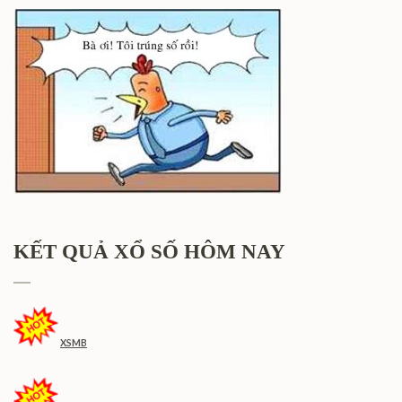
KẾT QUẢ XỔ SỐ HÔM NAY
XSMB