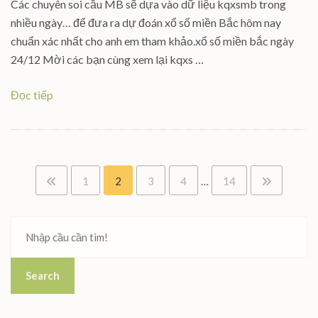
Các chuyên soi cầu MB sẽ dựa vào dữ liệu kqxsmb trong
nhiều ngày… để đưa ra dự đoán xổ số miền Bắc hôm nay
chuẩn xác nhất cho anh em tham khảo.xổ số miền bắc ngày
24/12 Mời các bạn cùng xem lại kqxs …
Đọc tiếp
Điều
1
2
3
4
…
14
hướng
bài
viết
Search