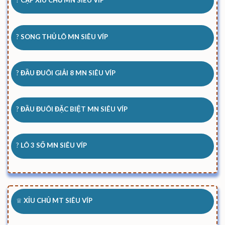
?
CẶP XỈU CHỦ MN SIÊU VÍP
?
SONG THỦ LÔ MN SIÊU VÍP
?
ĐẦU ĐUÔI GIẢI 8 MN SIÊU VÍP
?
ĐẦU ĐUÔI ĐẶC BIỆT MN SIÊU VÍP
?
LÔ 3 SỐ MN SIÊU VÍP
♕
XỈU CHỦ MT SIÊU VÍP