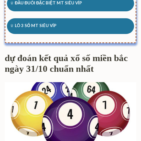
♕
ĐẦU ĐUÔI ĐẶC BIỆT MT SIÊU VÍP
♕
LÔ 3 SỐ MT SIÊU VÍP
dự đoán kết quả xổ số miền bắc
ngày 31/10 chuẩn nhất