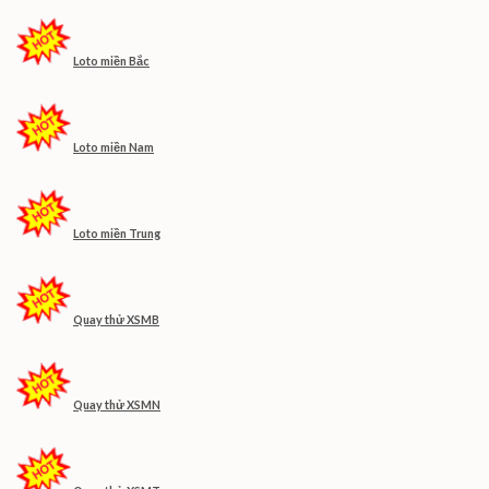
Loto miền Bắc
Loto miền Nam
Loto miền Trung
Quay thử XSMB
Quay thử XSMN