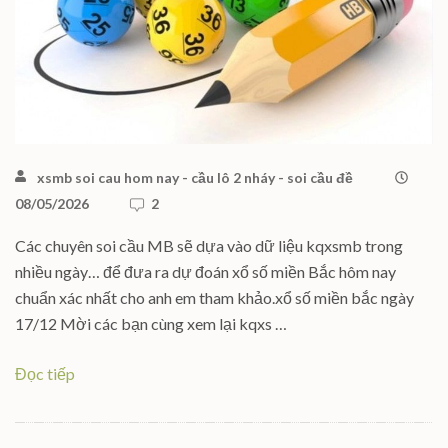
xsmb soi cau hom nay - cầu lô 2 nháy - soi cầu đề
08/05/2026
2
Các chuyên soi cầu MB sẽ dựa vào dữ liệu kqxsmb trong
nhiều ngày… để đưa ra dự đoán xổ số miền Bắc hôm nay
chuẩn xác nhất cho anh em tham khảo.xổ số miền bắc ngày
17/12 Mời các bạn cùng xem lại kqxs …
Đọc tiếp