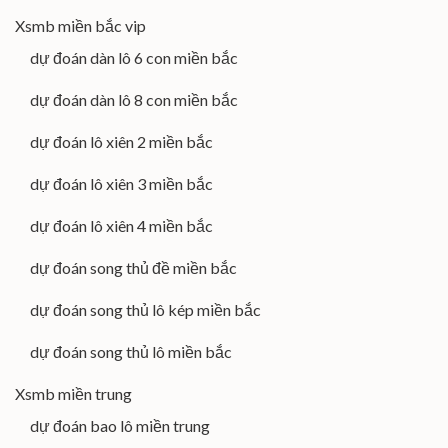
Xsmb miền bắc vip
dự đoán dàn lô 6 con miền bắc
dự đoán dàn lô 8 con miền bắc
dự đoán lô xiên 2 miền bắc
dự đoán lô xiên 3 miền bắc
dự đoán lô xiên 4 miền bắc
dự đoán song thủ đề miền bắc
dự đoán song thủ lô kép miền bắc
dự đoán song thủ lô miền bắc
Xsmb miền trung
dự đoán bao lô miền trung